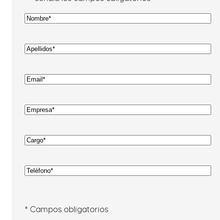
Nombre
*
Nombre
Apellidos
*
Apellidos
Introduce
tu
email
*
Empresa
*
Cargo
*
Teléfono
*
* Campos obligatorios